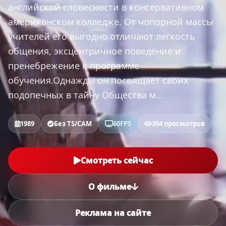
английской словесности в консервативном
американском колледже. От чопорной массы
учителей его выгодно отличают легкость
общения, эксцентричное поведение и
пренебрежение к программе
обучения.Однажды он посвящает своих
подопечных в тайну Общества м...
1989
Без TS/CAM
60FPS
394 просмотров
Смотреть сейчас
О фильме
Реклама на сайте