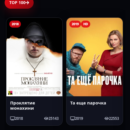
TOP 100
2018
2019
HD
Проклятие
Та еще парочка
монахини
2018
25143
2019
22553