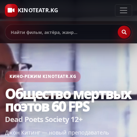
KINOTEATR.KG
КИНО-РЕЖИМ KINOTEATR.KG
Общество мертвых
поэтов 60 FPS
Dead Poets Society 12+
Джон Китинг — новый преподаватель