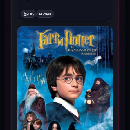
2005
21440