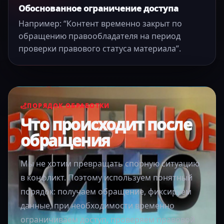
Обоснованное ограничение доступа
Например: “Контент временно закрыт по
обращению правообладателя на период
проверки правового статуса материала”.
ПОРЯДОК ОБРАБОТКИ
Что происходит после
обращения
Мы не хотим превращать спорную ситуацию
в конфликт. Поэтому используем понятный
порядок: получаем обращение, фиксируем
данные, при необходимости временно
ограничиваем доступ, проверяем правовой