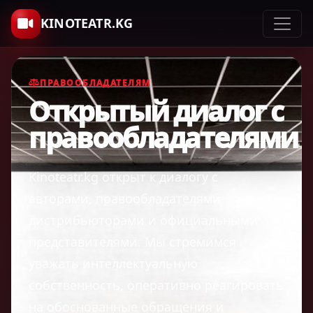
KINOTEATR.KG
ПРАВООБЛАДАТЕЛЯМ
Открытый диалог с
правообладателями
Kinoteatr.kg открыт к диалогу с
авторами, правообладателями,
дистрибьюторами и официальными
представителями. Мы стремимся
уважать интеллектуальную
собственность, оперативно реагировать
на обоснованные обращения и