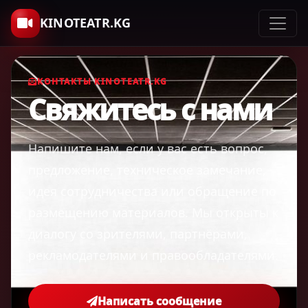
KINOTEATR.KG
КОНТАКТЫ KINOTEATR.KG
Свяжитесь с нами
Напишите нам, если у вас есть вопрос,
предложение, техническое замечание,
идея сотрудничества или обращение по
размещению материалов. Мы открыты к
диалогу со зрителями, партнёрами,
рекламодателями и правообладателями.
Написать сообщение