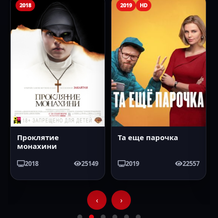
2018
2019
HD
Проклятие
Та еще парочка
монахини
2018
25149
2019
22557
‹
›