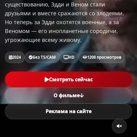
существованию, Эдди и Веном стали
друзьями и вместе сражаются со злодеями.
Но теперь за Эдди охотятся военные, а за
Веномом — его инопланетные сородичи,
угрожающие всему живому.
2024
Без TS/CAM
HD
1208 просмотров
Смотреть сейчас
О фильме
Реклама на сайте