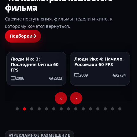
фильма
Свежие поступления, фильмы недели и кино, к
которому хочется вернуться.
Подборки
Люди Икс 3:
Люди Икс 4: Начало.
2006
60FPS
2009
60FPS
Последняя битва 60
Росомаха 60 FPS
FPS
2009
2734
2006
2323
‹
›
РЕКЛАМНОЕ РАЗМЕЩЕНИЕ