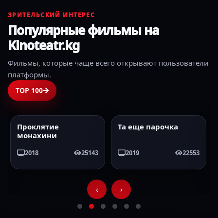
ЗРИТЕЛЬСКИЙ ИНТЕРЕС
Популярные фильмы на
Kinoteatr.kg
Фильмы, которые чаще всего открывают пользователи
платформы.
TOP 100
Проклятие
Та еще парочка
2018
2019
HD
монахини
2018
25143
2019
22553
‹
›