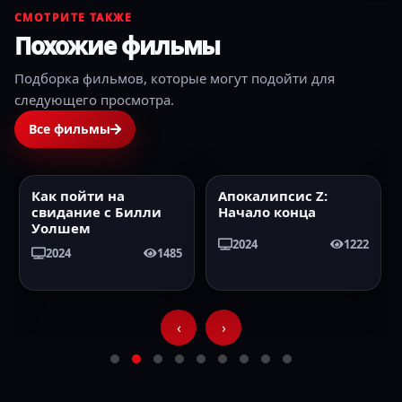
СМОТРИТЕ ТАКЖЕ
Похожие фильмы
Подборка фильмов, которые могут подойти для
следующего просмотра.
Все фильмы
Как пойти на
Апокалипсис Z:
2024
HD
2024
HD
свидание с Билли
Начало конца
Уолшем
2024
1222
2024
1485
‹
›