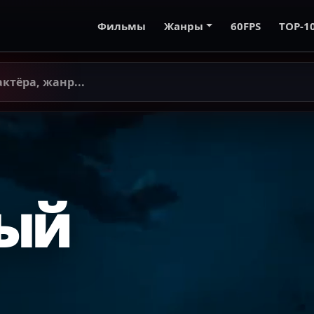
Фильмы
Жанры
60FPS
TOP-1
ый