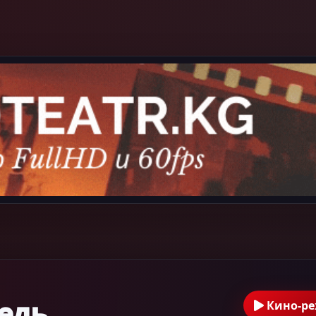
едь
Кино-р