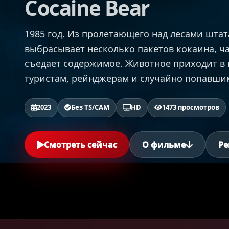
Cocaine Bear
1985 год. Из пролетающего над лесами шта
выбрасывает несколько пакетов кокаина, ча
съедает содержимое. Животное приходит в 
туристам, рейнджерам и случайно попавшимс
2023
Без TS/CAM
HD
1473 просмотров
Смотреть сейчас
О фильме
Ре