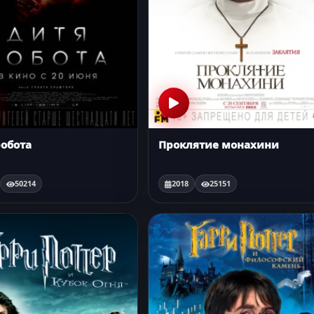
робота
Проклятие монахини
50214
2018
25151