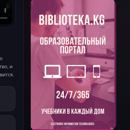
ко
тво, и
вится.