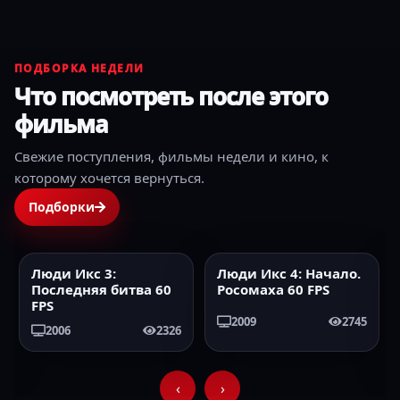
ПОДБОРКА НЕДЕЛИ
Что посмотреть после этого
фильма
Свежие поступления, фильмы недели и кино, к
которому хочется вернуться.
Подборки
Люди Икс 3:
Люди Икс 4: Начало.
2006
60FPS
2009
60FPS
Последняя битва 60
Росомаха 60 FPS
FPS
2009
2745
2006
2326
‹
›