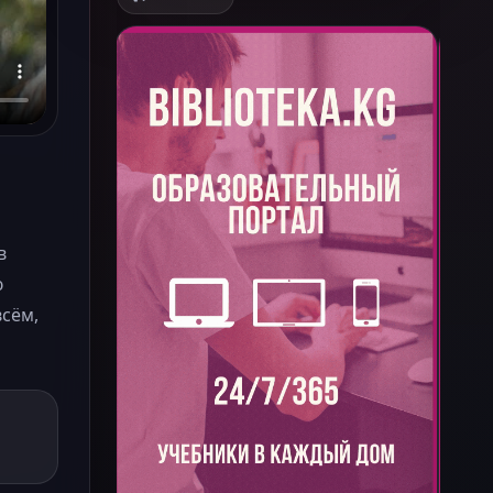
в
ю
всём,