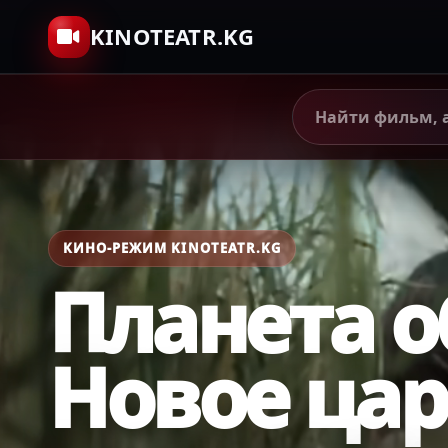
KINOTEATR.KG
КИНО-РЕЖИМ KINOTEATR.KG
Планета о
Новое цар