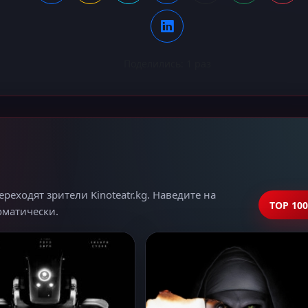
Поделились:
1
раз
еходят зрители Kinoteatr.kg. Наведите на
TOP 100
томатически.