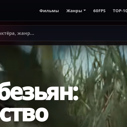
Фильмы
Жанры
60FPS
TOP-1
безьян:
ство