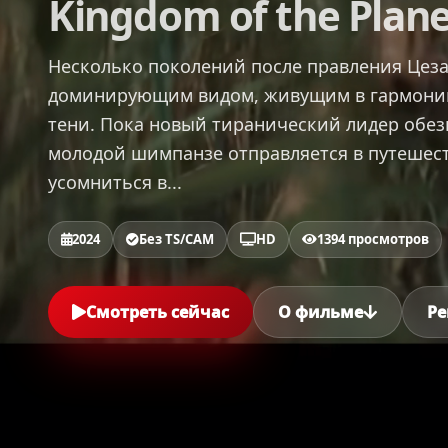
Kingdom of the Plane
Несколько поколений после правления Цеза
доминирующим видом, живущим в гармонии
тени. Пока новый тиранический лидер обез
молодой шимпанзе отправляется в путешест
усомниться в...
2024
Без TS/CAM
HD
1394 просмотров
Смотреть сейчас
О фильме
Ре