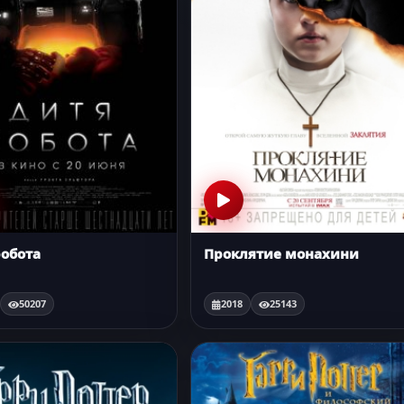
робота
Проклятие монахини
50207
2018
25143