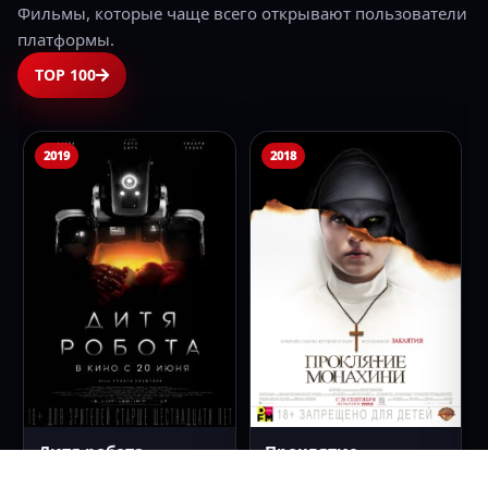
Люди Икс 2 60 FPS
Люди Икс 3:
Последняя битва 60
FPS
2003
1994
2006
2325
‹
›
РЕКЛАМНОЕ РАЗМЕЩЕНИЕ