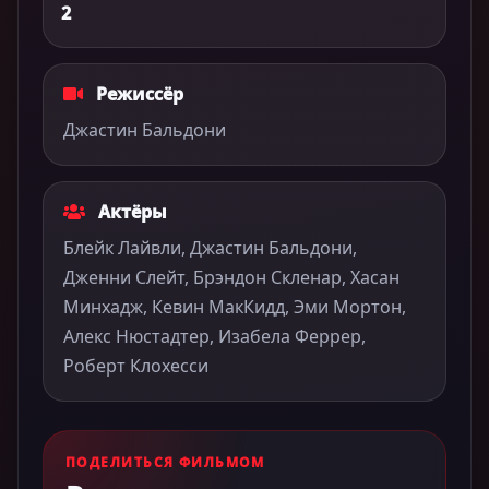
2
Режиссёр
Джастин Бальдони
Актёры
Блейк Лайвли, Джастин Бальдони,
Дженни Слейт, Брэндон Скленар, Хасан
Минхадж, Кевин МакКидд, Эми Мортон,
Алекс Нюстадтер, Изабела Феррер,
Роберт Клохесси
ПОДЕЛИТЬСЯ ФИЛЬМОМ