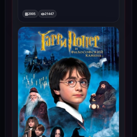
2005
21447