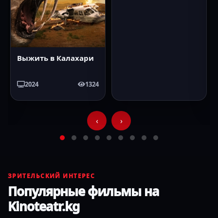
фильма
Свежие поступления, фильмы недели и кино, к
которому хочется вернуться.
Подборки
2003
60FPS
2006
60FPS