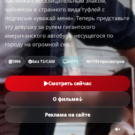
наклейка с восклицательным знаком,
чайником и странного вида туфлей с
подписью «уважай меня». Теперь представьте
эту девушку за рулем гигантского
американского автобуса, несущегося по
городу на огромной ско...
1994
Без TS/CAM
60FPS
1733 просмотров
Смотреть сейчас
О фильме
Реклама на сайте