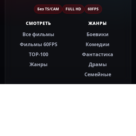
Без TS/CAM
FULL HD
60FPS
СМОТРЕТЬ
ЖАНРЫ
Все фильмы
Боевики
Фильмы 60FPS
Комедии
TOP-100
Фантастика
Жанры
Драмы
Семейные
ПРОЕКТ
ПАРТНЁРАМ
О нас
Реклама
Правообладателям
Спонсорство
подборок
Контакты
Партнёрские блоки
Новости