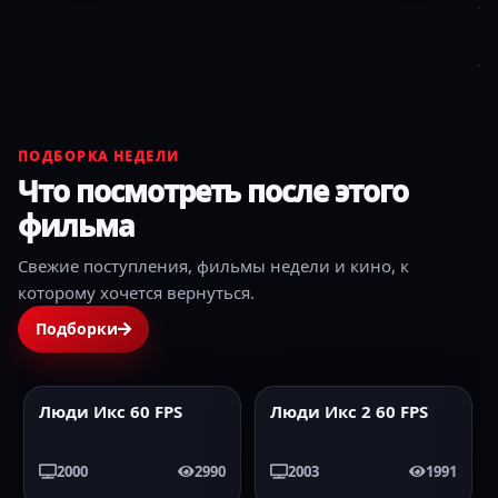
ПОДБОРКА НЕДЕЛИ
Что посмотреть после этого
фильма
Свежие поступления, фильмы недели и кино, к
которому хочется вернуться.
Подборки
Люди Икс 2 60 FPS
Люди Икс 3:
2003
60FPS
2006
60FPS
Последняя битва 60
FPS
2003
1991
2006
2322