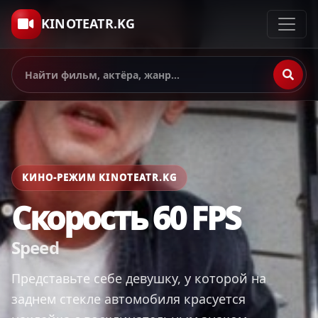
KINOTEATR.KG
КИНО-РЕЖИМ KINOTEATR.KG
Скорость 60 FPS
Speed
Представьте себе девушку, у которой на
заднем стекле автомобиля красуется