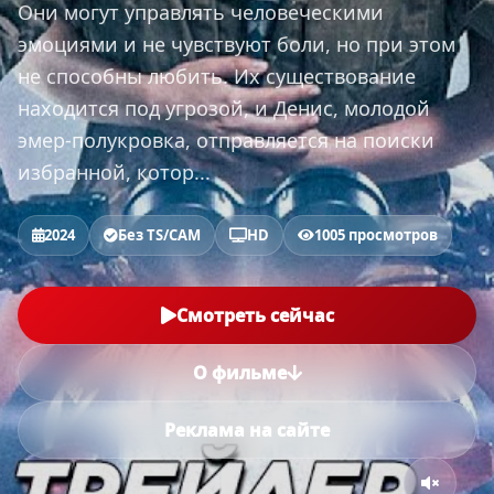
Они могут управлять человеческими
эмоциями и не чувствуют боли, но при этом
не способны любить. Их существование
находится под угрозой, и Денис, молодой
эмер-полукровка, отправляется на поиски
избранной, котор...
2024
Без TS/CAM
HD
1005 просмотров
Смотреть сейчас
О фильме
Реклама на сайте