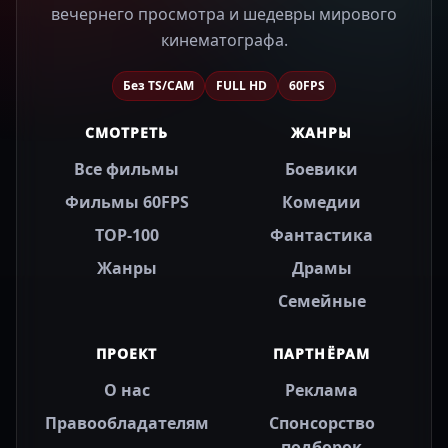
вечернего просмотра и шедевры мирового
кинематографа.
Без TS/CAM
FULL HD
60FPS
СМОТРЕТЬ
ЖАНРЫ
Все фильмы
Боевики
Фильмы 60FPS
Комедии
TOP-100
Фантастика
Жанры
Драмы
Семейные
ПРОЕКТ
ПАРТНЁРАМ
О нас
Реклама
Правообладателям
Спонсорство
подборок