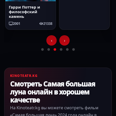
Гарри Поттер и
Гарри Поттер и
философский
узник Азкабана
камень
2004
20798
2001
21338
‹
›
KINOTEATR.KG
Смотреть Самая большая
луна онлайн в хорошем
качестве
На Kinoteatr.kg вы можете смотреть фильм
«Самая большая луна» 2024 года онлайн в