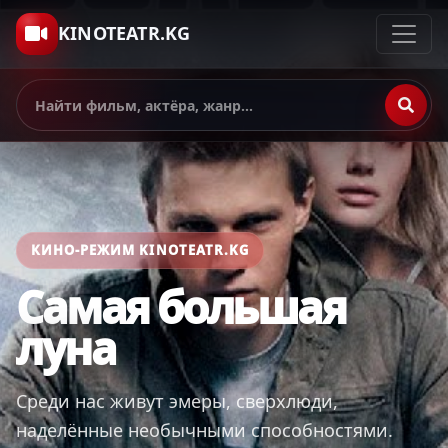
KINOTEATR.KG
КИНО-РЕЖИМ KINOTEATR.KG
Самая большая
луна
Среди нас живут эмеры, сверхлюди,
наделённые необычными способностями.