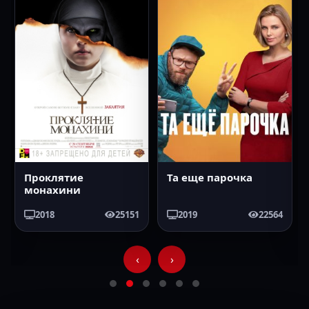
Проклятие
Та еще парочка
монахини
2018
25151
2019
22564
‹
›