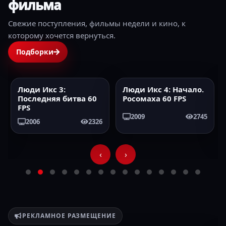
фильма
Свежие поступления, фильмы недели и кино, к
которому хочется вернуться.
Подборки
Люди Икс 3:
Люди Икс 4: Начало.
2006
60FPS
2009
60FPS
Последняя битва 60
Росомаха 60 FPS
FPS
2009
2745
2006
2326
‹
›
РЕКЛАМНОЕ РАЗМЕЩЕНИЕ