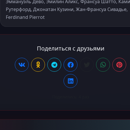
Эммануэль Дево, Эмилин Аликс, Франсуа Шатто, Кам
Рутерфорд, Джонатан Кузини, Жан-Франсуа Сивадье,
Ferdinand Pierrot
Поделиться с друзьями
Поделились:
4
раз