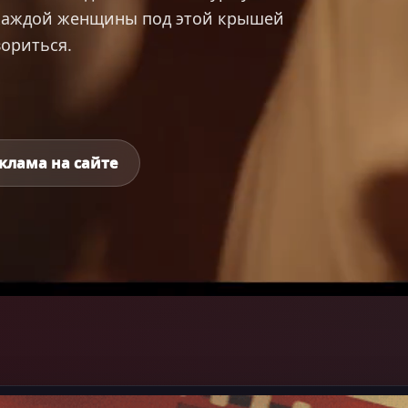
 каждой женщины под этой крышей
вориться.
клама на сайте