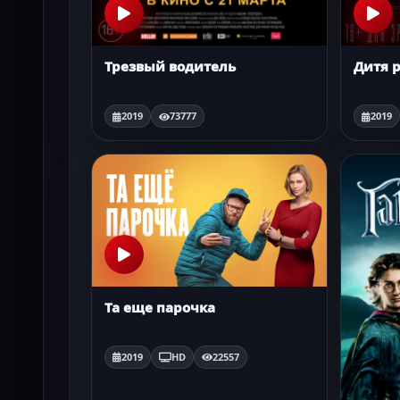
Трезвый водитель
Дитя 
2019
73777
2019
Та еще парочка
2019
HD
22557