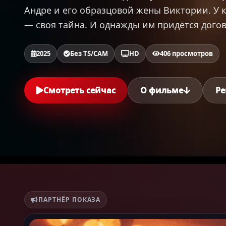
Андре и его образцовой жены Виктории. У
— своя тайна. И однажды им придётся дого
2025
Без TS/CAM
HD
406 просмотров
Смотреть сейчас
О фильме
Ре
ПАРТНЁР ПОКАЗА