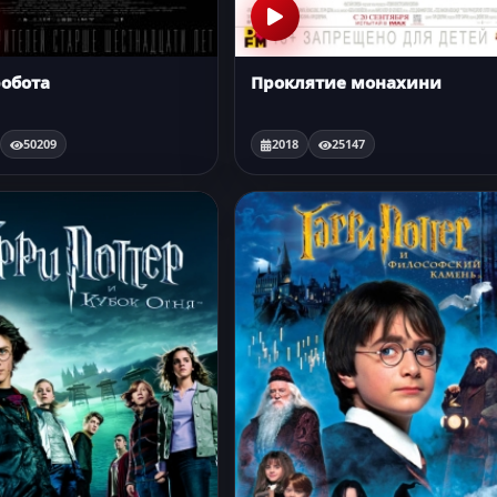
робота
Проклятие монахини
50209
2018
25147