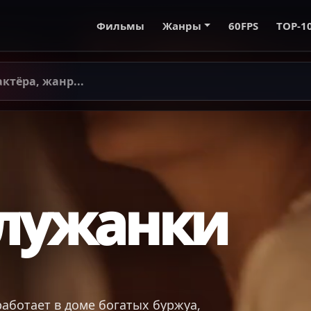
Фильмы
Жанры
60FPS
TOP-1
служанки
работает в доме богатых буржуа,