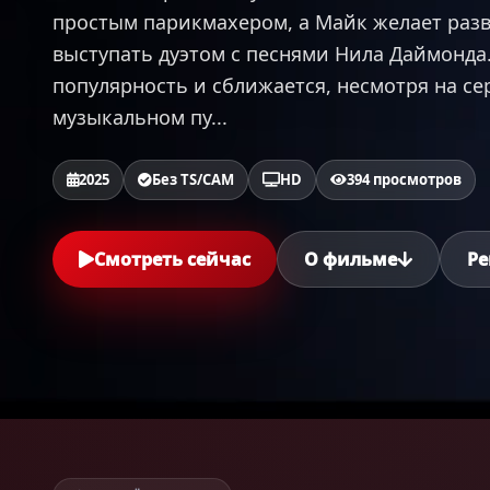
простым парикмахером, а Майк желает раз
выступать дуэтом с песнями Нила Даймонда
популярность и сближается, несмотря на с
музыкальном пу...
2025
Без TS/CAM
HD
394 просмотров
Смотреть сейчас
О фильме
Ре