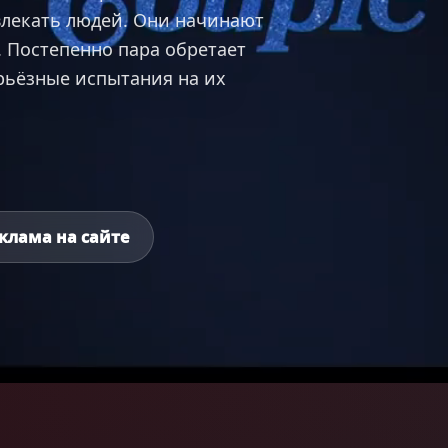
влекать людей. Они начинают
. Постепенно пара обретает
ерьёзные испытания на их
клама на сайте