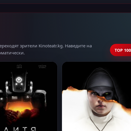
еходят зрители Kinoteatr.kg. Наведите на
TOP 100
томатически.