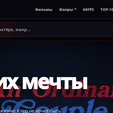
Фильмы
Жанры
60FPS
TOP-1
их мечты
жизни: Клер не хочет быть