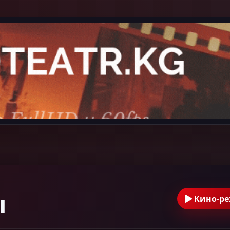
ы
Кино-р