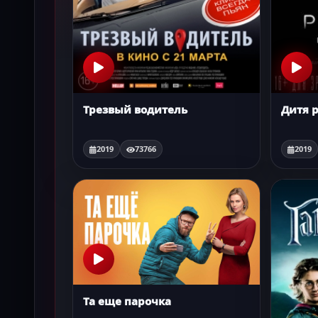
Трезвый водитель
Дитя 
2019
73766
2019
Та еще парочка