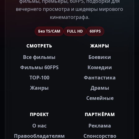
фильмы, премьеры, 60FPS, подборки для
вечернего просмотра и шедевры мирового
кинематографа.
Без TS/CAM
FULL HD
60FPS
СМОТРЕТЬ
ЖАНРЫ
Все фильмы
Боевики
Фильмы 60FPS
Комедии
TOP-100
Фантастика
Жанры
Драмы
Семейные
ПРОЕКТ
ПАРТНЁРАМ
О нас
Реклама
Правообладателям
Спонсорство