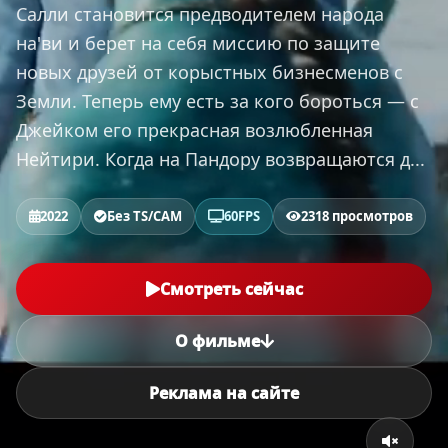
Салли становится предводителем народа
на'ви и берет на себя миссию по защите
новых друзей от корыстных бизнесменов с
Земли. Теперь ему есть за кого бороться — с
Джейком его прекрасная возлюбленная
Нейтири. Когда на Пандору возвращаются д...
2022
Без TS/CAM
60FPS
2318 просмотров
Смотреть сейчас
О фильме
Реклама на сайте