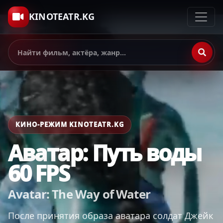
KINOTEATR.KG
КИНО-РЕЖИМ KINOTEATR.KG
Аватар: Путь воды
60 FPS
Avatar: The Way of Water
После принятия образа аватара солдат Джейк