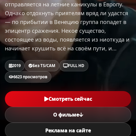
отправляется на летние каникулы в Европу.
Однако отдохнуть приятелям вряд ли удастся
— по прибытии в Венецию группа попадет в
эпицентр сражения. Некое существо,
состоящее из воды, появляется из ниоткуда и
начинает крушить всё на своём пути, и...
2019
Без TS/CAM
FULL HD
6623 просмотров
Смотреть сейчас
О фильме
Реклама на сайте