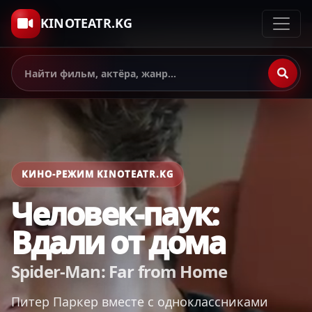
KINOTEATR.KG
КИНО-РЕЖИМ KINOTEATR.KG
Человек-паук:
Вдали от дома
Spider-Man: Far from Home
Питер Паркер вместе с одноклассниками