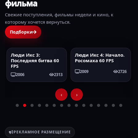
фильма
Свежие поступления, фильмы недели и кино, к
которому хочется вернуться.
Подборки
Люди Икс 3:
Люди Икс 4: Начало.
2006
60FPS
2009
60FPS
Последняя битва 60
Росомаха 60 FPS
FPS
2009
2726
2006
2313
‹
›
РЕКЛАМНОЕ РАЗМЕЩЕНИЕ