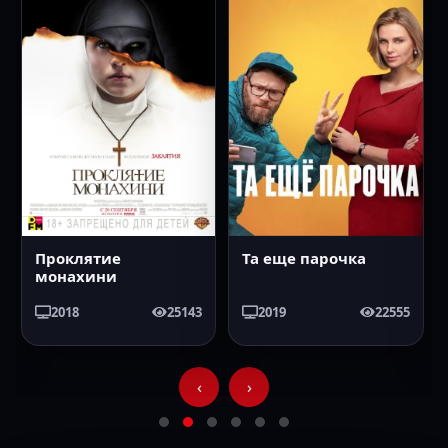
Проклятие
Та еще парочка
монахини
2018
25143
2019
22555
‹
›