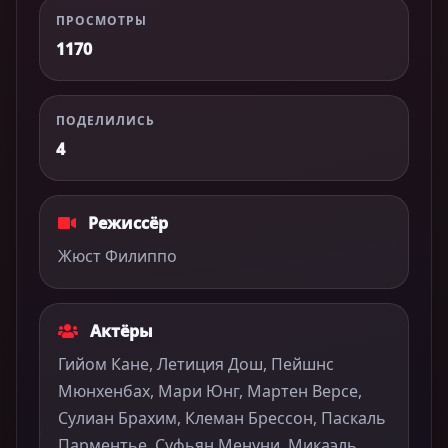
ПРОСМОТРЫ
1170
ПОДЕЛИЛИСЬ
4
Режиссёр
Жюст Филиппо
Актёры
Гийом Кане, Летиция Дош, Пейшнс
Мюнхенбах, Мари Юнг, Мартен Версе,
Сулиан Брахим, Клеман Брессон, Паскаль
Парментье, Суфьян Менуни, Микаэль