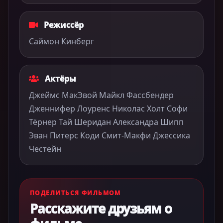
Режиссёр
Саймон Кинберг
Актёры
Джеймс МакЭвой Майкл Фассбендер
Дженнифер Лоуренс Николас Холт Софи
Тёрнер Тай Шеридан Александра Шипп
Эван Питерс Коди Смит-Макфи Джессика
Честейн
ПОДЕЛИТЬСЯ ФИЛЬМОМ
Расскажите друзьям о