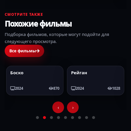
СМОТРИТЕ ТАКЖЕ
Похожие фильмы
Подборка фильмов, которые могут подойти для
следующего просмотра.
Все фильмы
Боско
Рейган
2024
HD
2024
HD
2024
870
2024
1028
‹
›