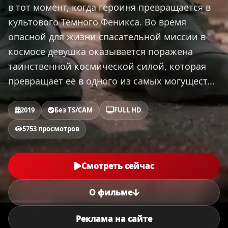
в тот момент, когда героиня превращается в
культового Тёмного Феникса. Во время
опасной для жизни спасательной миссии в
космосе девушка оказывается поражена
таинственной космической силой, которая
превращает её в одного из самых могущест...
2019
Без TS/CAM
FULL HD
5753 просмотров
Смотреть сейчас
О фильме
Реклама на сайте