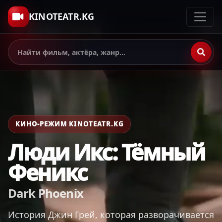
KINOTEATR.KG
КИНО-РЕЖИМ KINOTEATR.KG
Люди Икс: Тёмный
Феникс
Dark Phoenix
История Джин Грей, которая разворачивается