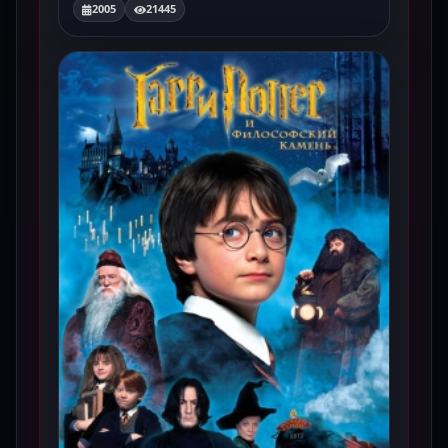
2005
21445