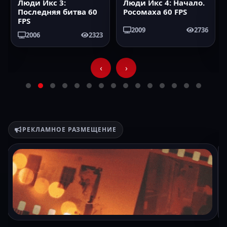
Люди Икс 3:
Люди Икс 4: Начало.
2006
60FPS
2009
60FPS
Последняя битва 60
Росомаха 60 FPS
FPS
2009
2736
2006
2323
‹
›
РЕКЛАМНОЕ РАЗМЕЩЕНИЕ