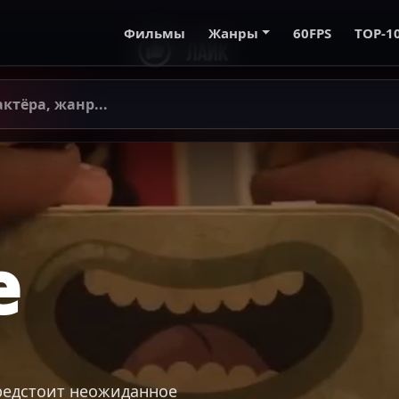
Фильмы
Жанры
60FPS
TOP-1
e
редстоит неожиданное