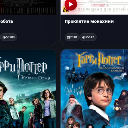
робота
Проклятие монахини
50209
2018
25147