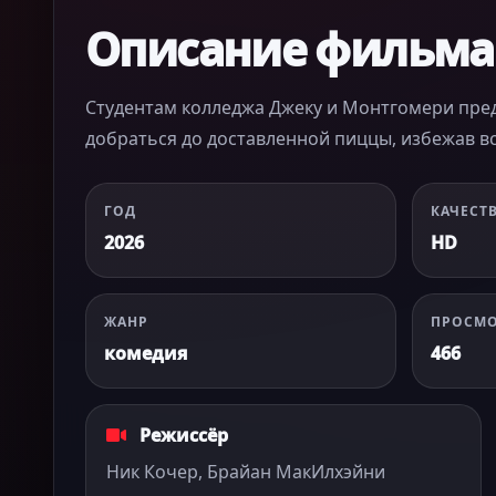
Описание фильма
Студентам колледжа Джеку и Монтгомери пр
добраться до доставленной пиццы, избежав в
ГОД
КАЧЕСТ
2026
HD
ЖАНР
ПРОСМ
комедия
466
Режиссёр
Ник Кочер, Брайан МакИлхэйни