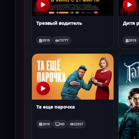
Трезвый водитель
Дитя 
2019
73777
2019
Та еще парочка
2019
HD
22557