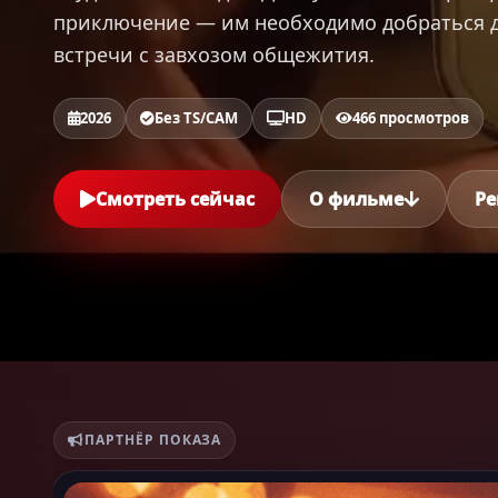
приключение — им необходимо добраться д
встречи с завхозом общежития.
2026
Без TS/CAM
HD
466 просмотров
Смотреть сейчас
О фильме
Ре
ПАРТНЁР ПОКАЗА