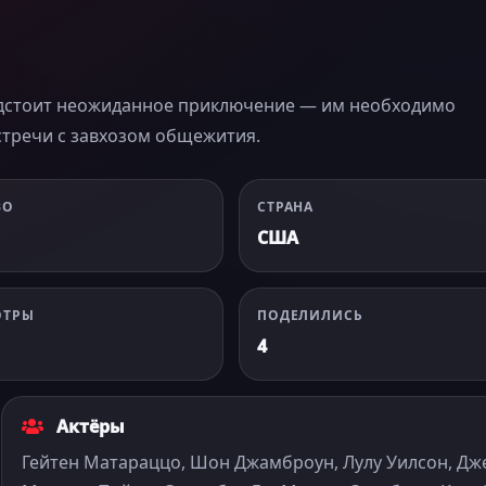
едстоит неожиданное приключение — им необходимо
стречи с завхозом общежития.
ВО
СТРАНА
США
ОТРЫ
ПОДЕЛИЛИСЬ
4
Актёры
Гейтен Матараццо, Шон Джамброун, Лулу Уилсон, Дж