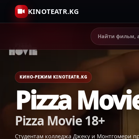
KINOTEATR.KG
КИНО-РЕЖИМ KINOTEATR.KG
Pizza Movi
Pizza Movie 18+
Студентам колледжа Джеку и Монтгомери п