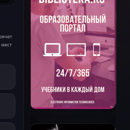
рячет
 мест