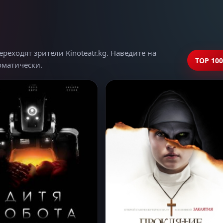
еходят зрители Kinoteatr.kg. Наведите на
TOP 100
томатически.