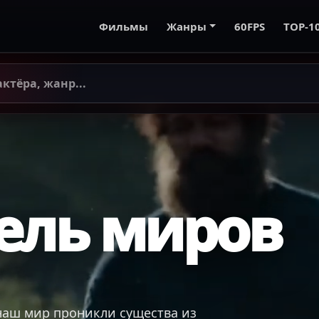
Фильмы
Жанры
60FPS
TOP-1
ель миров
 наш мир проникли существа из