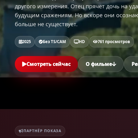
другого измерения. Отец прячет дочь на уда
будущим сражениям. Но вскоре они осознаю
больше не существует.
2025
Без TS/CAM
HD
761 просмотров
Смотреть сейчас
О фильме
Ре
ПАРТНЁР ПОКАЗА