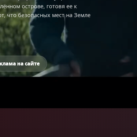
лённом острове, готовя ее к
т, что безопасных мест на Земле
клама на сайте