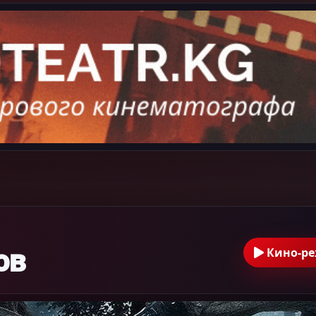
ов
Кино-р