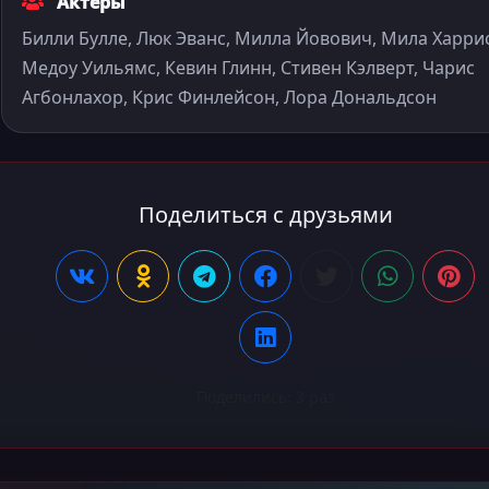
Актёры
Билли Булле, Люк Эванс, Милла Йовович, Мила Харрис
Медоу Уильямс, Кевин Глинн, Стивен Кэлверт, Чарис
Агбонлахор, Крис Финлейсон, Лора Дональдсон
Поделиться с друзьями
Поделились:
3
раз