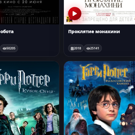
робота
Проклятие монахини
50205
2018
25141