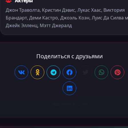
Актёры
Джон Траволта, Кристин Дэвис, Лукас Хаас, Виктория
Брандарт, Деми Кастро, Джоэль Коэн, Луис Да Силва м
Джейк Элленц, Мэтт Джералд
Поделиться с друзьями
Поделились:
2
раз