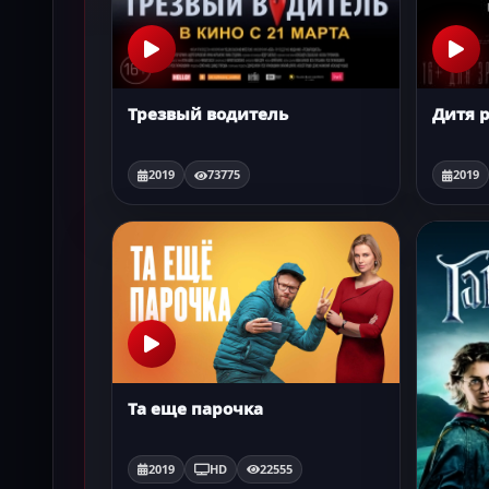
Трезвый водитель
Дитя 
2019
73775
2019
Та еще парочка
2019
HD
22555