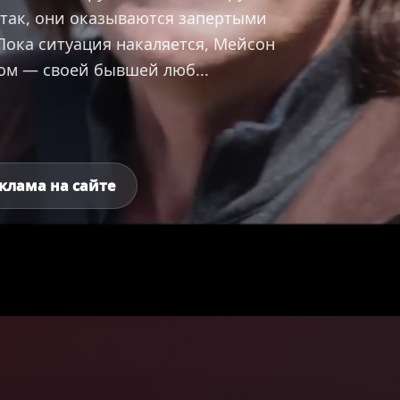
е так, они оказываются запертыми
Пока ситуация накаляется, Мейсон
ом — своей бывшей люб...
клама на сайте