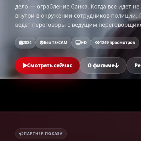
дело — ограбление банка. Когда все идет н
внутри в окружении сотрудников полиции. 
ведет переговоры с ведущим переговорщик
2024
Без TS/CAM
HD
1249 просмотров
Смотреть сейчас
О фильме
Ре
ПАРТНЁР ПОКАЗА