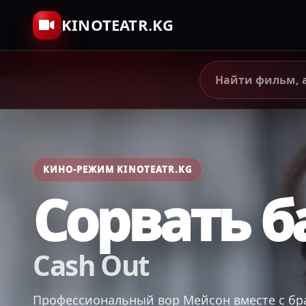
KINOTEATR.KG
КИНО-РЕЖИМ KINOTEATR.KG
Сорвать б
Cash Out
Профессиональный вор Мейсон вместе с бра