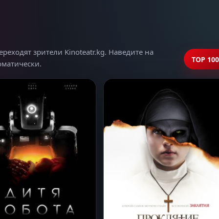
еходят зрители Kinoteatr.kg. Наведите на
TOP 100
томатически.