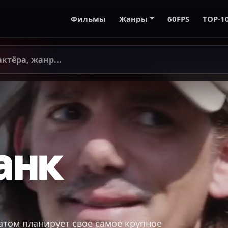
Фильмы
Жанры
60FPS
TOP-1
анк
том планирует свое самое крупное