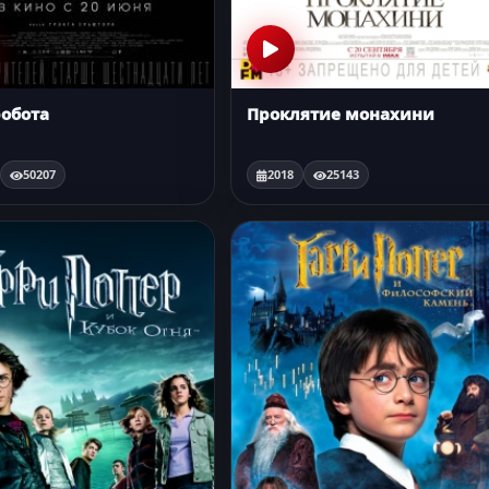
робота
Проклятие монахини
50207
2018
25143