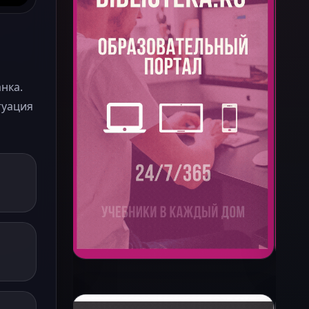
нка.
туация