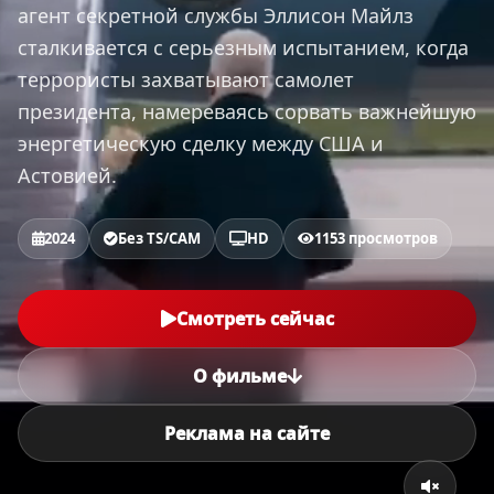
агент секретной службы Эллисон Майлз
сталкивается с серьезным испытанием, когда
террористы захватывают самолет
президента, намереваясь сорвать важнейшую
энергетическую сделку между США и
Астовией.
2024
Без TS/CAM
HD
1153 просмотров
Смотреть сейчас
О фильме
Реклама на сайте