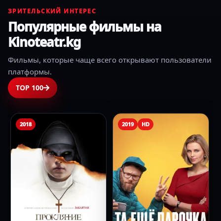
ЗРИТЕЛЬСКИЙ ИНТЕРЕС
Популярные фильмы на
Kinoteatr.kg
Фильмы, которые чаще всего открывают пользователи
платформы.
TOP 100
Гарри Поттер и
2019
HD
2005
Кубок огня
2005
21444