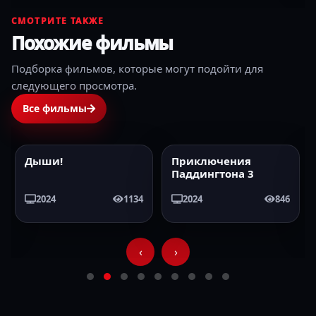
СМОТРИТЕ ТАКЖЕ
Похожие фильмы
Подборка фильмов, которые могут подойти для
следующего просмотра.
Все фильмы
Приключения
Затерянные в Рио
2024
HD
2024
HD
Паддингтона 3
Браво
2024
846
2024
884
‹
›