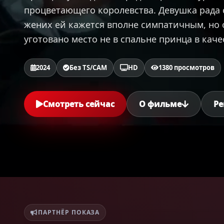
процветающего королевства. Девушка рада с
жених ей кажется вполне симпатичным, но о
уготовано место не в спальне принца в качес
2024
Без TS/CAM
HD
1380 просмотров
Смотреть сейчас
О фильме
Ре
ПАРТНЁР ПОКАЗА