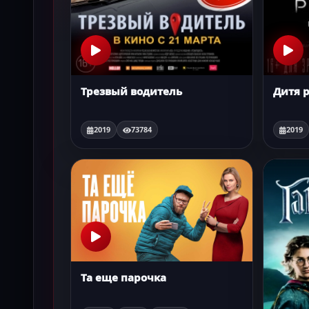
Трезвый водитель
Дитя 
2019
73784
2019
Та еще парочка