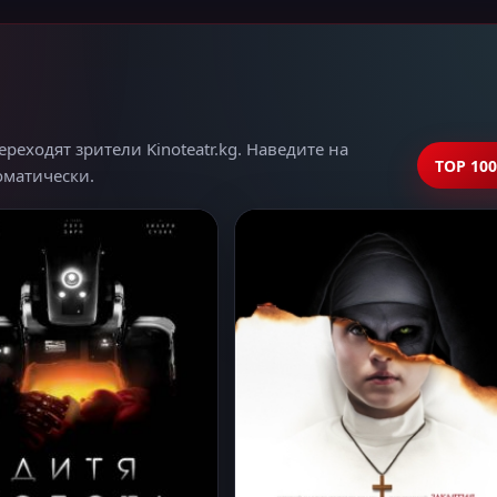
еходят зрители Kinoteatr.kg. Наведите на
TOP 100
томатически.