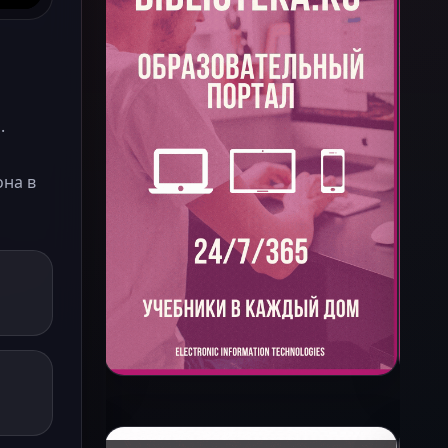
.
она в