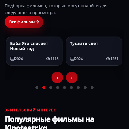
Подборка фильмов, которые могут подойти для
следующего просмотра.
Все фильмы
Тушите свет
Одинокие волки
2024
HD
2024
HD
2024
1251
2024
1187
‹
›
ЗРИТЕЛЬСКИЙ ИНТЕРЕС
Популярные фильмы на
Kinoteatr.kg