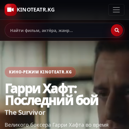
KINOTEATR.KG
КИНО-РЕЖИМ KINOTEATR.KG
Гарри Хафт:
Последний бой
The Survivor
Великого боксера Гарри Хафта во время