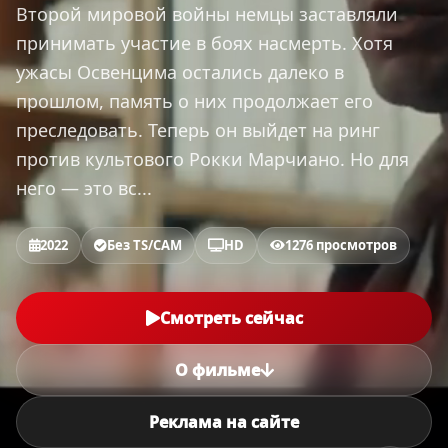
Второй мировой войны немцы заставляли
принимать участие в боях насмерть. Хотя
ужасы Освенцима остались далеко в
прошлом, память о них продолжает его
преследовать. Теперь он выйдет на ринг
против культового Рокки Марчиано. Но для
него — это вс...
2022
Без TS/CAM
HD
1276 просмотров
Смотреть сейчас
О фильме
Реклама на сайте