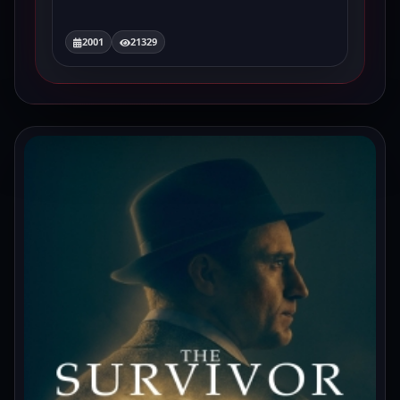
2001
21329