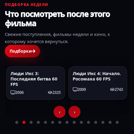
ПОДБОРКА НЕДЕЛИ
Что посмотреть после этого
фильма
Свежие поступления, фильмы недели и кино, к
которому хочется вернуться.
Подборки
Люди Икс 3:
Люди Икс 4: Начало.
2006
60FPS
2009
60FPS
Последняя битва 60
Росомаха 60 FPS
FPS
2009
2743
2006
2325
‹
›