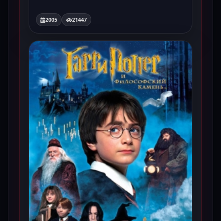
2005
21447