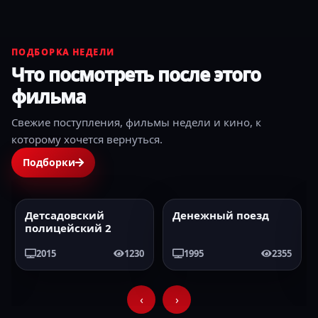
ПОДБОРКА НЕДЕЛИ
Что посмотреть после этого
фильма
Свежие поступления, фильмы недели и кино, к
которому хочется вернуться.
Подборки
Детсадовский
Денежный поезд
2015
HD
1995
HD
полицейский 2
2015
1230
1995
2355
‹
›