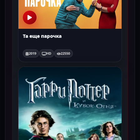
Та еще парочка
2019
HD
22550