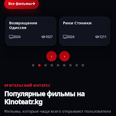
Все фильмы
Возвращение
Рики Стэники
2024
HD
2024
HD
Одиссея
2024
1027
2024
1211
‹
›
ЗРИТЕЛЬСКИЙ ИНТЕРЕС
Популярные фильмы на
Kinoteatr.kg
Фильмы, которые чаще всего открывают пользователи