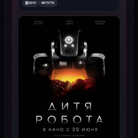
2019
73776