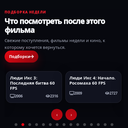
ПОДБОРКА НЕДЕЛИ
Что посмотреть после этого
фильма
Свежие поступления, фильмы недели и кино, к
которому хочется вернуться.
Подборки
Люди Икс 3:
Люди Икс 4: Начало.
2006
60FPS
2009
60FPS
Последняя битва 60
Росомаха 60 FPS
FPS
2009
2727
2006
2316
‹
›