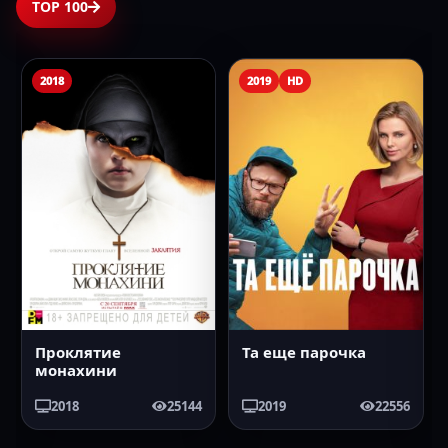
TOP 100
2018
2019
HD
Проклятие
Та еще парочка
монахини
2018
25144
2019
22556