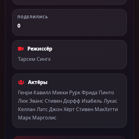
ПОДЕЛИЛИСЬ
0
Режиссёр
Тарсем Сингх
Актёры
Генри Кавилл Микки Рурк Фрида Пинто
Люк Эванс Стивен Дорфф Изабель Лукас
Келлан Латс Джон Хёрт Стивен МакХэтти
Марк Марголис