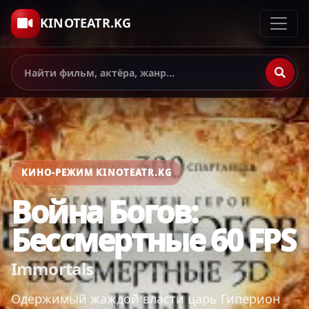
KINOTEATR.KG
КИНО-РЕЖИМ KINOTEATR.KG
Война Богов:
Бессмертные 60 FPS
Immortals
Одержимый жаждой власти царь Гиперион