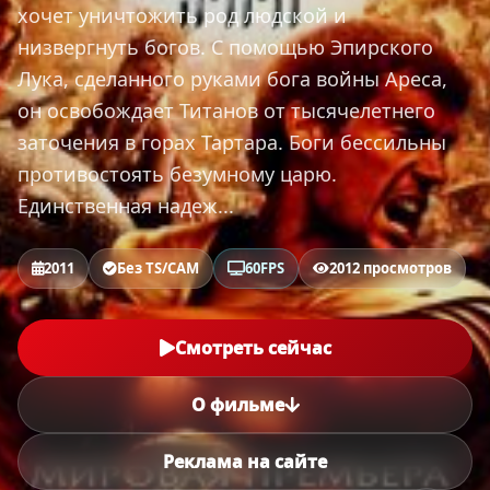
хочет уничтожить род людской и
низвергнуть богов. С помощью Эпирского
Лука, сделанного руками бога войны Ареса,
он освобождает Титанов от тысячелетнего
заточения в горах Тартара. Боги бессильны
противостоять безумному царю.
Единственная надеж...
2011
Без TS/CAM
60FPS
2012 просмотров
Смотреть сейчас
О фильме
Реклама на сайте