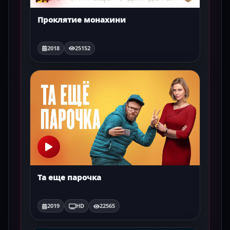
Проклятие монахини
2018
25152
Та еще парочка
2019
HD
22565