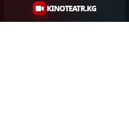
KINOTEATR.KG
Домашний онлайн-кинотеатр Кыргызстана:
фильмы, премьеры, 60FPS, подборки для
вечернего просмотра и шедевры мирового
кинематографа.
Без TS/CAM
FULL HD
60FPS
СМОТРЕТЬ
ЖАНРЫ
Все фильмы
Боевики
Фильмы 60FPS
Комедии
TOP-100
Фантастика
Жанры
Драмы
Семейные